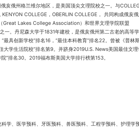
坐落在美国俄亥俄州格兰维尔地区，是美国顶尖文理院校之一。与COLLEG
TY, KENYON COLLEGE，OBERLIN COLLEGE， 共同构成俄亥
t Lakes College Association）和世界文理学院联盟
iance）的成员之一。丹尼森大学于1831年建校，是俄亥俄州第二古老的高等
ws）“最具创新学校”排名16，“最佳本科教育”排名22。曾被《普林
佳大学生活院校”排名第9。并跻身2019U.S. News美国最佳文
院”排名30。2019福布斯美国大学排行榜第153。
统科学、医学预科、牙医预科、兽医预科、工程学预科、护理学