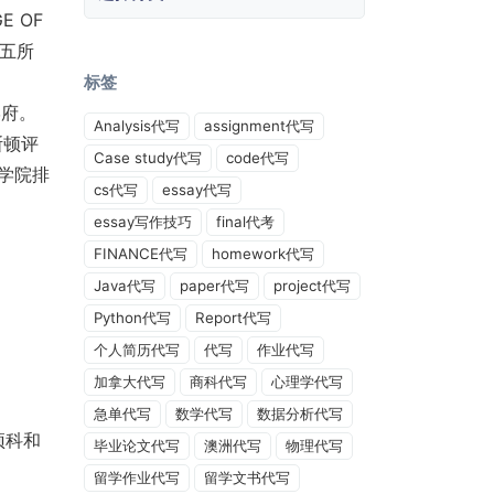
E OF
俄五所
标签
学府。
Analysis代写
assignment代写
斯顿评
Case study代写
code代写
理学院排
cs代写
essay代写
essay写作技巧
final代考
FINANCE代写
homework代写
Java代写
paper代写
project代写
Python代写
Report代写
个人简历代写
代写
作业代写
加拿大代写
商科代写
心理学代写
急单代写
数学代写
数据分析代写
预科和
毕业论文代写
澳洲代写
物理代写
留学作业代写
留学文书代写