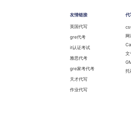
友情链接
代
英国代写
c
网
gre代考
Ca
it认证考试
文
雅思代考
G
gre家考代考
托
天才代写
作业代写