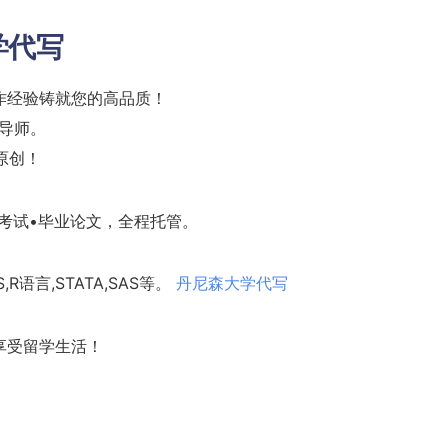
学代写
作经验铸就您的高品质！
核导师。
%原创！
考试•毕业论文，全程托管。
,R语言,STATA,SAS等。
丹尼森大学代写
享受留学生活！