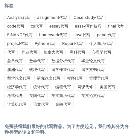
标签
Analysis代写
assignment代写
Case study代写
code代写
cs代写
essay代写
essay写作技巧
final代考
FINANCE代写
homework代写
Java代写
paper代写
project代写
Python代写
Report代写
个人简历代写
代写
作业代写
加拿大代写
商科代写
心理学代写
急单代写
数学代写
数据分析代写
毕业论文代写
澳洲代写
物理代写
留学作业代写
留学文书代写
留学论文代写
研究论文代写
程序代写
管理学代写
经济学代写
统计代写
编程代写
网课代修
美国代写
考试代考
英国代写
英文简历代写
英文论文代写
计算机代写
论文代写
金融代写
免费获得我们最好的代写样品。为了方便起见，我们将其分为各
种类型的论文和学科。