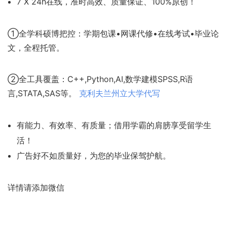
7 X 24h在线，准时高效、质量保证、100%原创！
①全学科硕博把控：学期包课•网课代修•在线考试•毕业论
文，全程托管。
②全工具覆盖：C++,Python,AI,数学建模SPSS,R语
言,STATA,SAS等。
克利夫兰州立大学代写
有能力、有效率、有质量；借用学霸的肩膀享受留学生
活！
广告好不如质量好，为您的毕业保驾护航。
详情请添加微信