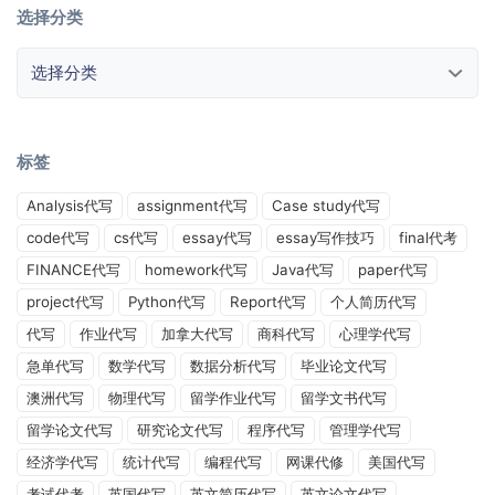
选择分类
选择分类
标签
Analysis代写
assignment代写
Case study代写
code代写
cs代写
essay代写
essay写作技巧
final代考
FINANCE代写
homework代写
Java代写
paper代写
project代写
Python代写
Report代写
个人简历代写
代写
作业代写
加拿大代写
商科代写
心理学代写
急单代写
数学代写
数据分析代写
毕业论文代写
澳洲代写
物理代写
留学作业代写
留学文书代写
留学论文代写
研究论文代写
程序代写
管理学代写
经济学代写
统计代写
编程代写
网课代修
美国代写
考试代考
英国代写
英文简历代写
英文论文代写