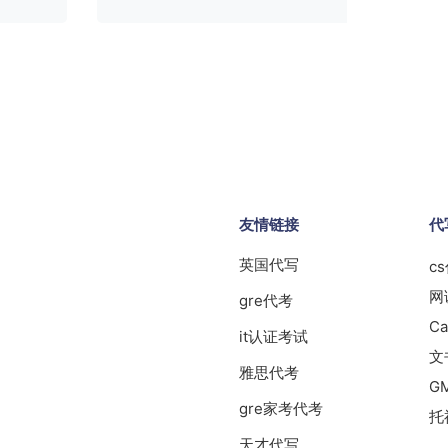
友情链接
代
英国代写
c
网
gre代考
Ca
it认证考试
文
雅思代考
G
gre家考代考
托
天才代写