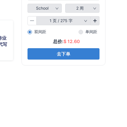
作业
代写