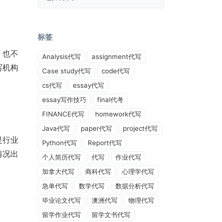
标签
，也不
Analysis代写
assignment代写
写机构
Case study代写
code代写
cs代写
essay代写
essay写作技巧
final代考
FINANCE代写
homework代写
Java代写
paper代写
project代写
是行业
Python代写
Report代写
情况出
个人简历代写
代写
作业代写
加拿大代写
商科代写
心理学代写
急单代写
数学代写
数据分析代写
毕业论文代写
澳洲代写
物理代写
留学作业代写
留学文书代写