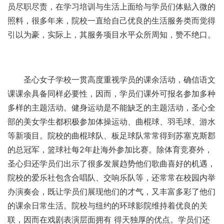
员尽职尽责，在学习培训与生活上面给与学员们体贴入微的
照料，很多年来，院校一直给自己优良的生活服务类而觉得
引以为豪，实际上，其服务项目水平众所周知，赞不绝口。
圣心女子学校一贯高度重视学员的课余活动，确信语文
课课余具备同样必要性，因而，学员们课外可报名参加多种
多样的主题活动。健身运动是不能缺乏的主题活动，圣心全
部的美女学生都积极参加体操运动、曲棍球、羽毛球、游水
等新项目。院校的曲棍球队、板足球队常常得到苏塞克斯郡
的总冠军，篮球社每2年赴海外参加比赛。除体育竞赛外，
圣心归还学员们出示了很多发展趋势他们歌曲喜好的机遇，
院校的爱乐社包含合唱队、交响乐队等，还常常在校园内举
办演奏会，既让学员们展现他们的才气，又丰富多彩了他们
的课余日常生活。院校与纽约的环球影院维持着优良的关
联，因而在戏剧表演层面拥有 得天独厚的优点。学员们还