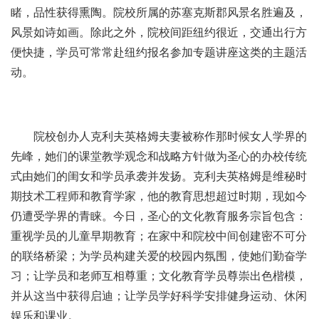
睹，品性获得熏陶。院校所属的苏塞克斯郡风景名胜遍及，
风景如诗如画。除此之外，院校间距纽约很近，交通出行方
便快捷，学员可常常赴纽约报名参加专题讲座这类的主题活
动。
院校创办人克利夫英格姆夫妻被称作那时候女人学界的
先峰，她们的课堂教学观念和战略方针做为圣心的办校传统
式由她们的闺女和学员承袭并发扬。克利夫英格姆是维秘时
期技术工程师和教育学家，他的教育思想超过时期，现如今
仍遭受学界的青睐。今日，圣心的文化教育服务宗旨包含：
重视学员的儿童早期教育；在家中和院校中间创建密不可分
的联络桥梁；为学员构建关爱的校园内氛围，使她们勤奋学
习；让学员和老师互相尊重；文化教育学员尊崇出色楷模，
并从这当中获得启迪；让学员学好科学安排健身运动、休闲
娱乐和课业。