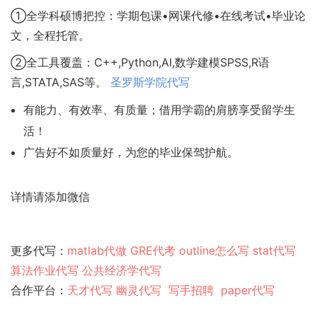
①全学科硕博把控：学期包课•网课代修•在线考试•毕业论
文，全程托管。
②全工具覆盖：C++,Python,AI,数学建模SPSS,R语
言,STATA,SAS等。
圣罗斯学院代写
有能力、有效率、有质量；借用学霸的肩膀享受留学生
活！
广告好不如质量好，为您的毕业保驾护航。
详情请添加微信
更多代写：
matlab代做
GRE代考
outline怎么写
stat代写
算法作业代写
公共经济学代写
合作平台：
天才代写
幽灵代
写
写手招聘
paper代写