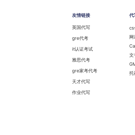
友情链接
代
英国代写
c
网
gre代考
Ca
it认证考试
文
雅思代考
G
gre家考代考
托
天才代写
作业代写