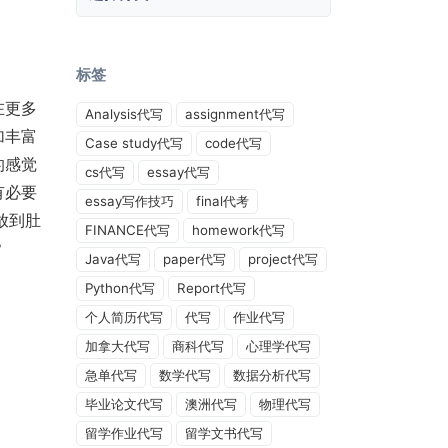
标签
在更多
Analysis代写
assignment代写
加丰富
Case study代写
code代写
的感觉
cs代写
essay代写
有必要
essay写作技巧
final代考
放到肚
FINANCE代写
homework代写
？
Java代写
paper代写
project代写
Python代写
Report代写
个人简历代写
代写
作业代写
加拿大代写
商科代写
心理学代写
急单代写
数学代写
数据分析代写
毕业论文代写
澳洲代写
物理代写
留学作业代写
留学文书代写