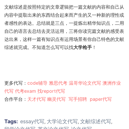
文献综述是按照特定的文章逻辑把一篇文献的内容和自己从
内容中提取出来的东西结合起来而产生的又一种新的理性或
者感性的表达。总结就是三点，一提炼出精华知识点，二用
自己的语言去总结去灵活运用，三将你读完篇文献的感受表
达出来，这样一篇有知识点有运用场景有你自己特色的文献
综述就完成。不知道怎么写可以找
大学枪手
！
更多代写：
code辅导
雅思代考
温哥华论文代写
澳洲作业
代写
代考exam
找report代写
合作平台：
天才代写
幽灵代
写
写手招聘
paper代写
Tags:
essay代写
大学论文代写
文献综述代写
,
,
,