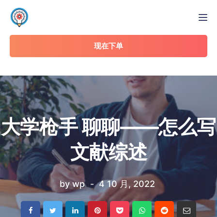
Tog
现在下单
大学枪手 聊聊——怎么写
文献综述
by
wp
4 10 月, 2022