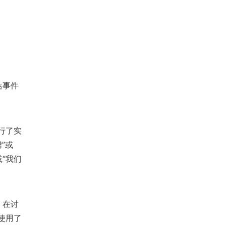
达事件
行了实
”或
“我们
，在讨
使用了