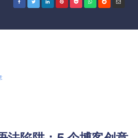
意
语法陷阱：5 个博客创意