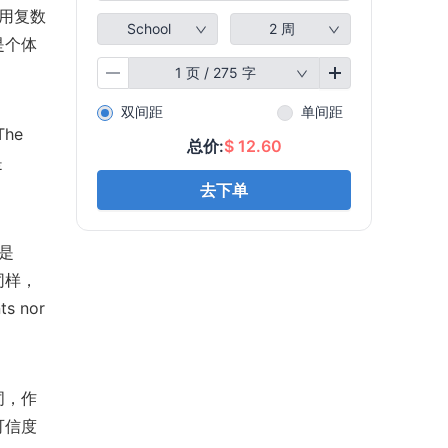
以使用复数
还是个体
he
是
法是
”。同样，
s nor
词，作
可信度