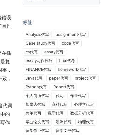
些错误
标签
术写作
Analysis代写
assignment代写
Case study代写
code代写
cs代写
essay代写
存在插
essay写作技巧
final代考
语是复
同事，
FINANCE代写
homework代写
一致，
Java代写
paper代写
project代写
Python代写
Report代写
个人简历代写
代写
作业代写
加拿大代写
商科代写
心理学代写
当代词
急单代写
数学代写
数据分析代写
”中的
术写作
毕业论文代写
澳洲代写
物理代写
留学作业代写
留学文书代写