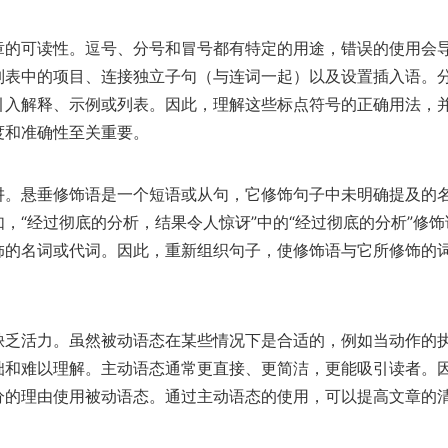
章的可读性。逗号、分号和冒号都有特定的用途，错误的使用会
列表中的项目、连接独立子句（与连词一起）以及设置插入语。
引入解释、示例或列表。因此，理解这些标点符号的正确用法，
度和准确性至关重要。
阱。悬垂修饰语是一个短语或从句，它修饰句子中未明确提及的
，“经过彻底的分析，结果令人惊讶”中的“经过彻底的分析”修饰
饰的名词或代词。因此，重新组织句子，使修饰语与它所修饰的
缺乏活力。虽然被动语态在某些情况下是合适的，例如当动作的
拙和难以理解。主动语态通常更直接、更简洁，更能吸引读者。
分的理由使用被动语态。通过主动语态的使用，可以提高文章的