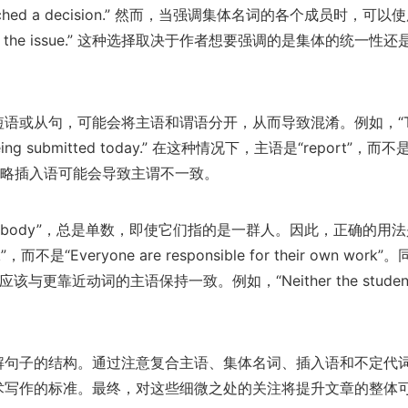
reached a decision.” 然而，当强调集体名词的各个成员时，可
ded on the issue.” 这种选择取决于作者想要强调的是集体的统一性
语或从句，可能会将主语和谓语分开，从而导致混淆。例如，“T
, is being submitted today.” 在这种情况下，主语是“report”，而不
s”。忽略插入语可能会导致主谓不一致。
”或“nobody”，总是单数，即使它们指的是一群人。因此，正确的用
work”，而不是“Everyone are responsible for their own work
，动词应该与更靠近动词的主语保持一致。例如，“Neither the student
解句子的结构。通过注意复合主语、集体名词、插入语和不定代
术写作的标准。最终，对这些细微之处的关注将提升文章的整体