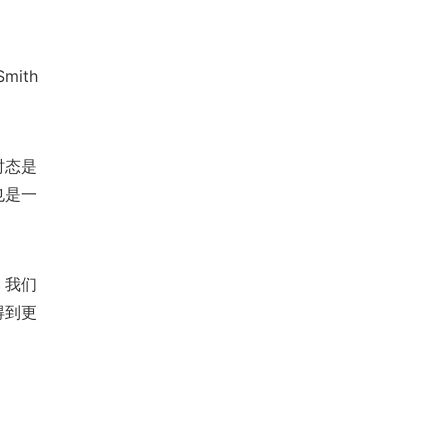
ith
时态是
也是一
，我们
得到更