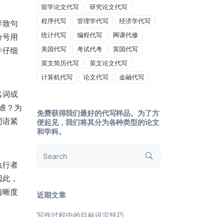
留学论文代写
研究论文代写
程序代写
管理学代写
经济学代写
导致句
统计代写
编程代写
网课代修
分号用
美国代写
考试代考
英国代写
并仔细
英文简历代写
英文论文代写
计算机代写
论文代写
金融代写
名词或
谁？为
免费获得我们最好的代写样品。为了方
词语紧
便起见，我们将其分为各种类型的论文
和学科。
执行者
因此，
清晰度
近期文章
写作过程中的目标设定技巧