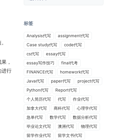
标签
Analysis代写
assignment代写
短。
Case study代写
code代写
cs代写
essay代写
成果，
essay写作技巧
final代考
的进行
FINANCE代写
homework代写
Java代写
paper代写
project代写
Python代写
Report代写
个人简历代写
代写
作业代写
加拿大代写
商科代写
心理学代写
急单代写
数学代写
数据分析代写
毕业论文代写
澳洲代写
物理代写
留学作业代写
留学文书代写