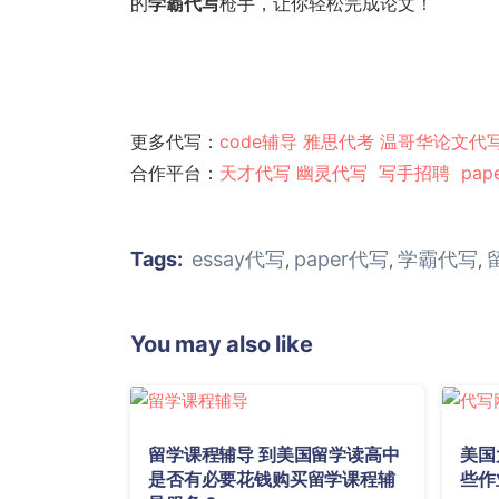
的
学霸代写
枪手，让你轻松完成论文！
更多代写：
code辅导
雅思代考
温哥华论文代
合作平台：
天才代写
幽灵代
写
写手招聘
pap
Tags:
essay代写
paper代写
学霸代写
,
,
,
You may also like
留学课程辅导 到美国留学读高中
美国
是否有必要花钱购买留学课程辅
些作