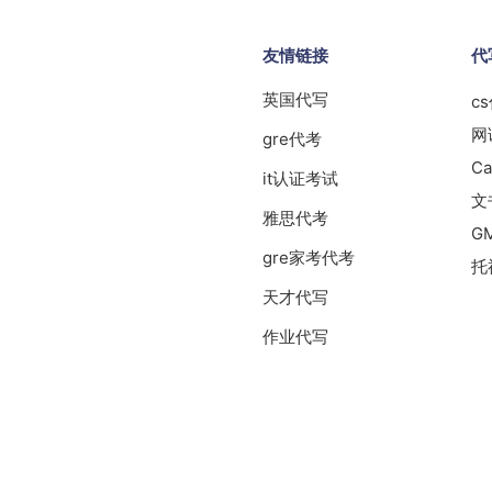
友情链接
代
英国代写
c
网
gre代考
Ca
it认证考试
文
雅思代考
G
gre家考代考
托
天才代写
作业代写