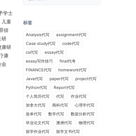
予学士
、儿童
标签
罪侦
Analysis代写
assignment代写
生研
Case study代写
code代写
健康研
cs代写
essay代写
疗康
essay写作技巧
final代考
业会
FINANCE代写
homework代写
Java代写
paper代写
project代写
Python代写
Report代写
个人简历代写
代写
作业代写
加拿大代写
商科代写
心理学代写
急单代写
数学代写
数据分析代写
毕业论文代写
澳洲代写
物理代写
留学作业代写
留学文书代写