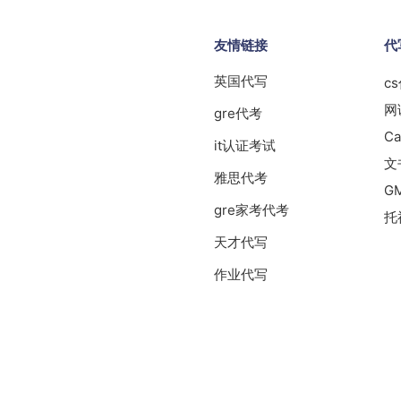
友情链接
代
英国代写
c
网
gre代考
Ca
it认证考试
文
雅思代考
G
gre家考代考
托
天才代写
作业代写