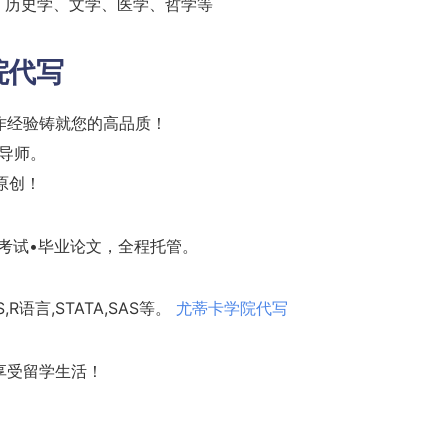
、历史学、文学、医学、哲学等
院代写
作经验铸就您的高品质！
核导师。
%原创！
考试•毕业论文，全程托管。
,R语言,STATA,SAS等。
尤蒂卡学院代写
享受留学生活！