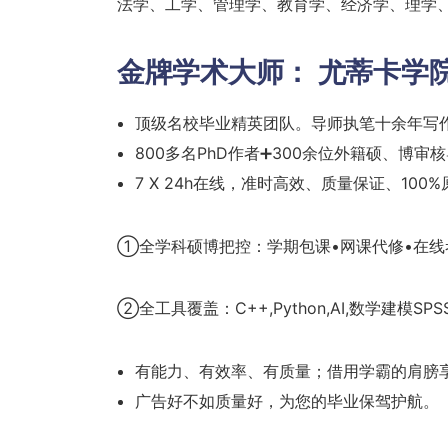
法学、工学、管理学、教育学、经济学、理学
金牌学术大师：
尤蒂卡学
顶级名校毕业精英团队。导师执笔十余年写
800多名PhD作者➕300余位外籍硕、博审
7 X 24h在线，准时高效、质量保证、100
①全学科硕博把控：学期包课•网课代修•在线
②全工具覆盖：C++,Python,AI,数学建模SPSS
有能力、有效率、有质量；借用学霸的肩膀
广告好不如质量好，为您的毕业保驾护航。