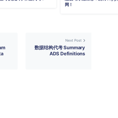
网！
Next Post
am
数据结构代考 Summary
ta
ADS Definitions