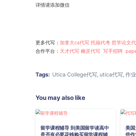
详情请添加微信
更多代写：
加拿大cs代写
托福代考
哲学论文代
合作平台：
天才代写
幽灵代
写
写手招聘
pap
Tags:
Utica College代写
utica代写
作
,
,
You may also like
留学课程辅导 到美国留学读高中
美国
是否有必要花钱购买留学课程辅
些作