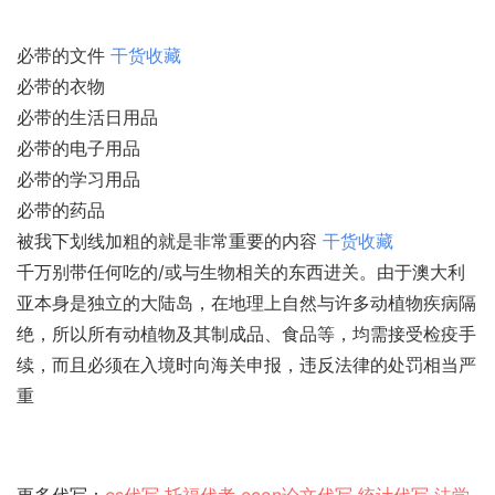
必带的文件
干货收藏
必带的衣物
必带的生活日用品
必带的电子用品
必带的学习用品
必带的药品
被我下划线加粗的就是非常重要的内容
干货收藏
千万别带任何吃的/或与生物相关的东西进关。由于澳大利
亚本身是独立的大陆岛，在地理上自然与许多动植物疾病隔
绝，所以所有动植物及其制成品、食品等，均需接受检疫手
续，而且必须在入境时向海关申报，违反法律的处罚相当严
重
更多代写：
cs代写
托福代考
econ论文代写
统计代写
法学