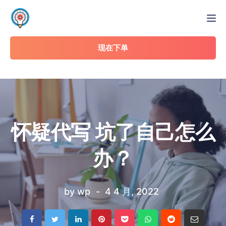
Tog
现在下单
怀疑代写 坑了自己怎么
办？
by
wp
4 4 月, 2022