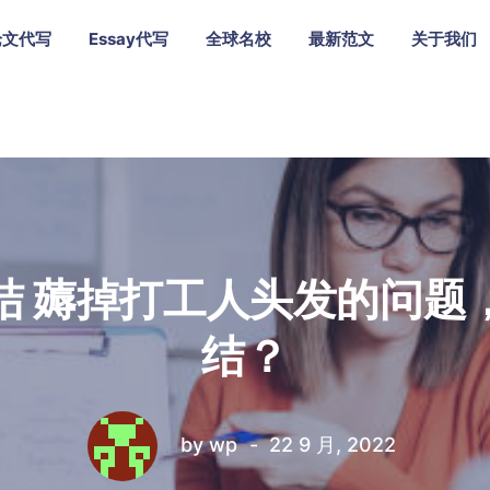
论文代写
Essay代写
全球名校
最新范文
关于我们
结 薅掉打工人头发的问题
结？
by
wp
22 9 月, 2022