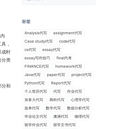
标签
Analysis代写
assignment代写
的内
Case study代写
code代写
工具，
cs代写
essay代写
形成时
essay写作技巧
final代考
质分类
FINANCE代写
homework代写
Java代写
paper代写
project代写
Python代写
Report代写
部分和
个人简历代写
代写
作业代写
加拿大代写
商科代写
心理学代写
急单代写
数学代写
数据分析代写
毕业论文代写
澳洲代写
物理代写
留学作业代写
留学文书代写