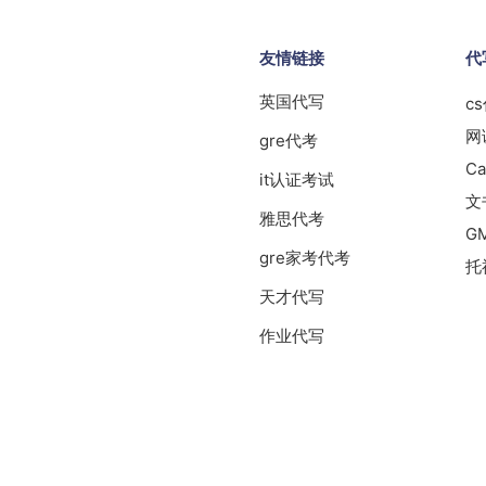
友情链接
代
英国代写
c
网
gre代考
Ca
it认证考试
文
雅思代考
G
gre家考代考
托
天才代写
作业代写