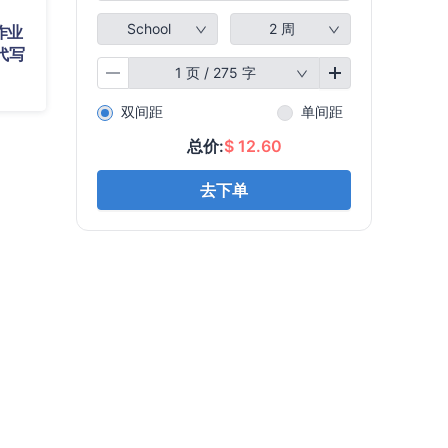
作业
代写