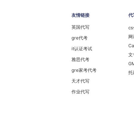
友情链接
代
英国代写
c
网
gre代考
Ca
it认证考试
文
雅思代考
G
gre家考代考
托
天才代写
作业代写