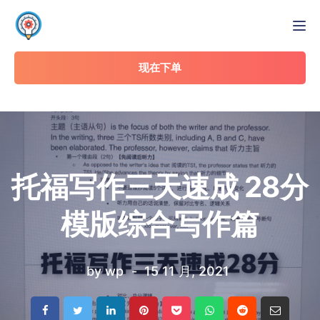
Tog
现在下单
托福写作三天速成 28分
模版综合写作篇
by
wp
15 11 月, 2021