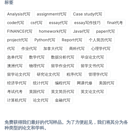
标签
Analysis代写
assignment代写
Case study代写
code代写
cs代写
essay代写
essay写作技巧
final代考
FINANCE代写
homework代写
Java代写
paper代写
project代写
Python代写
Report代写
个人简历代写
代写
作业代写
加拿大代写
商科代写
心理学代写
急单代写
数学代写
数据分析代写
毕业论文代写
澳洲代写
物理代写
留学作业代写
留学文书代写
留学论文代写
研究论文代写
程序代写
管理学代写
经济学代写
统计代写
编程代写
网课代修
美国代写
考试代考
英国代写
英文简历代写
英文论文代写
计算机代写
论文代写
金融代写
免费获得我们最好的代写样品。为了方便起见，我们将其分为各
种类型的论文和学科。