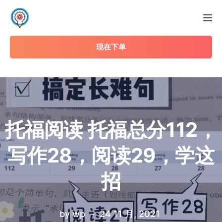
Tog
现在下单
托福阅读 托福总分112，
写作28，阅读29，学这
招
by
wp
24 11 月, 2021