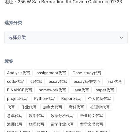
地址：256 W San Bernardino Rd Covina California 91723
选择分类
选择分类
标签
Analysis代写
assignment代写
Case study代写
code代写
cs代写
essay代写
essay写作技巧
final代考
FINANCE代写
homework代写
Java代写
paper代写
project代写
Python代写
Report代写
个人简历代写
代写
作业代写
加拿大代写
商科代写
心理学代写
急单代写
数学代写
数据分析代写
毕业论文代写
澳洲代写
物理代写
留学作业代写
留学文书代写