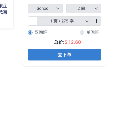
作业
代写