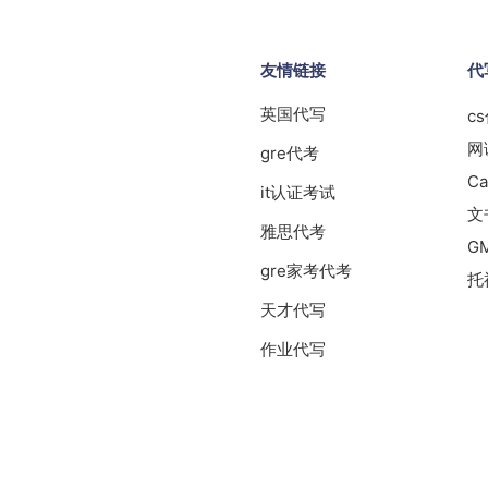
友情链接
代
英国代写
c
网
gre代考
Ca
it认证考试
文
雅思代考
G
gre家考代考
托
天才代写
作业代写