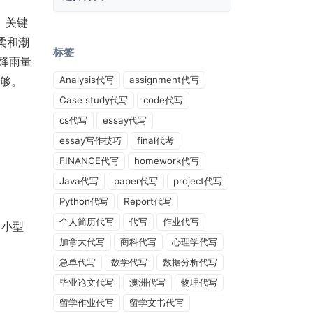
 关键
柔和潮
标签
降雨量
不够。
Analysis代写
assignment代写
Case study代写
code代写
cs代写
essay代写
essay写作技巧
final代考
FINANCE代写
homework代写
Java代写
paper代写
project代写
Python代写
Report代写
个人简历代写
代写
作业代写
中小型
加拿大代写
商科代写
心理学代写
急单代写
数学代写
数据分析代写
毕业论文代写
澳洲代写
物理代写
留学作业代写
留学文书代写