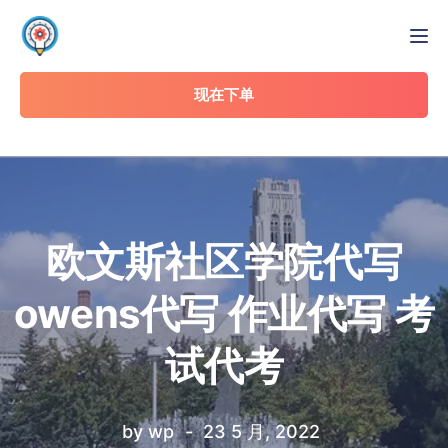
Tog
现在下单
欧文斯社区学院代写
owens代写 作业代写 考
试代考
by
wp
23 5 月, 2022