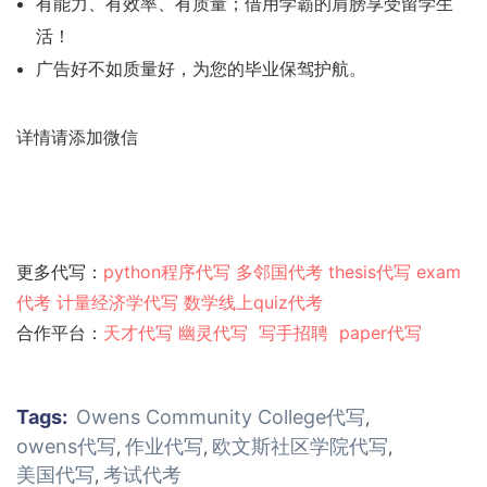
有能力、有效率、有质量；借用学霸的肩膀享受留学生
活！
广告好不如质量好，为您的毕业保驾护航。
详情请添加微信
更多代写：
python程序代写
多邻国代考
thesis代写
exam
代考
计量经济学代写
数学线上quiz代考
合作平台：
天才代写
幽灵代
写
写手招聘
paper代写
Tags:
Owens Community College代写
,
owens代写
作业代写
欧文斯社区学院代写
,
,
,
美国代写
考试代考
,