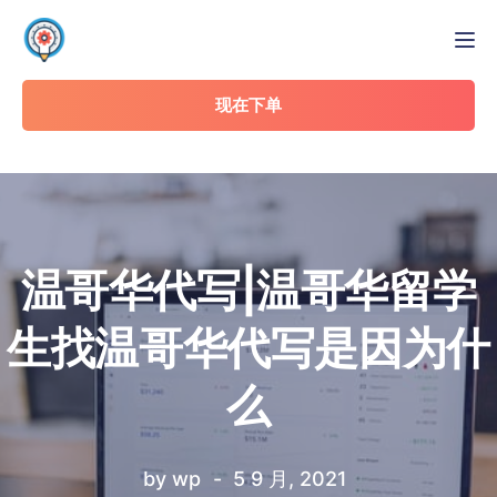
Tog
现在下单
温哥华代写|温哥华留学
生找温哥华代写是因为什
么
by
wp
5 9 月, 2021