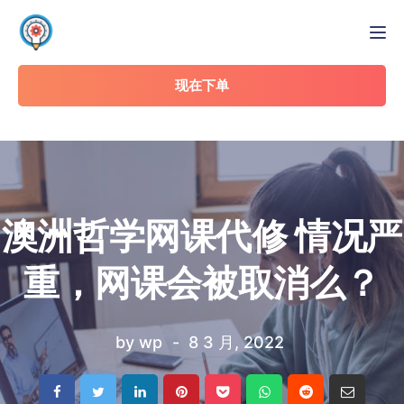
Tog
现在下单
澳洲哲学网课代修 情况严
重，网课会被取消么？
by
wp
8 3 月, 2022