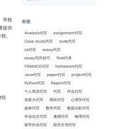
。学校
标签
要提供
Analysis代写
assignment代写
学校。
Case study代写
code代写
cs代写
essay代写
essay写作技巧
final代考
FINANCE代写
homework代写
Java代写
paper代写
project代写
Python代写
Report代写
个人简历代写
代写
作业代写
物化
加拿大代写
商科代写
心理学代写
急单代写
数学代写
数据分析代写
毕业论文代写
澳洲代写
物理代写
留学作业代写
留学文书代写