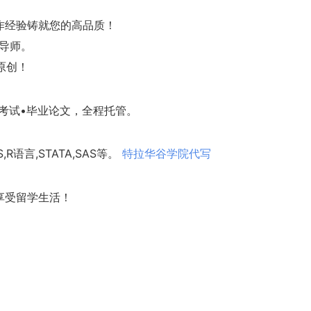
作经验铸就您的高品质！
核导师。
%原创！
考试•毕业论文，全程托管。
,R语言,STATA,SAS等。
特拉华谷学院代写
享受留学生活！