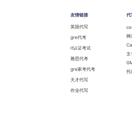
友情链接
代
英国代写
c
网
gre代考
Ca
it认证考试
文
雅思代考
G
gre家考代考
托
天才代写
作业代写