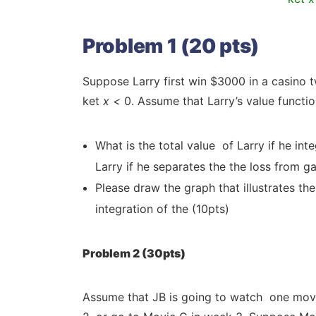
Problem 1 (20 pts)
Suppose Larry first win $3000 in a casino 
ket
x
<
0. Assume that Larry’s value functi
What is the total value of Larry if he i
Larry if he separates the the loss from g
Please draw the graph that illustrates t
integration of the (10pts)
Problem 2 (30pts)
Assume that JB is going to watch one mov