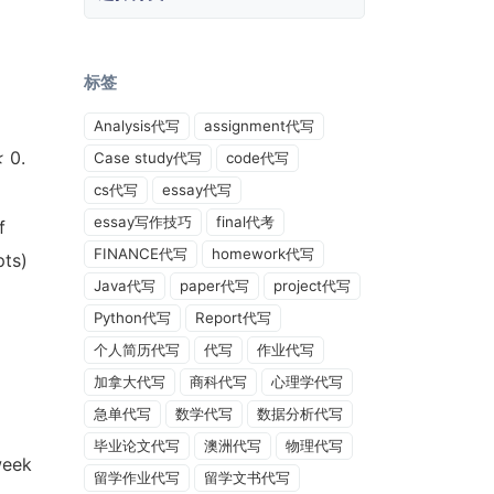
标签
Analysis代写
assignment代写
<
0.
Case study代写
code代写
cs代写
essay代写
essay写作技巧
final代考
f
FINANCE代写
homework代写
pts)
Java代写
paper代写
project代写
Python代写
Report代写
个人简历代写
代写
作业代写
加拿大代写
商科代写
心理学代写
急单代写
数学代写
数据分析代写
毕业论文代写
澳洲代写
物理代写
week
留学作业代写
留学文书代写