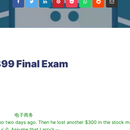
99 Final Exam
电子商务
no two days ago. Then he lost another $300 in the stock m
 < 0. Assume that Larry’s ···