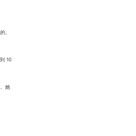
色的。
 10
)。她