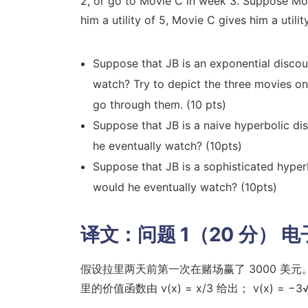
2, or go to Movie C in week 3. Suppose Movi
him a utility of 5, Movie C gives him a utilit
Suppose that JB is an exponential disco
watch? Try to depict the three movies on 
go through them. (10 pts)
Suppose that JB is a naive hyperbolic d
he eventually watch? (10pts)
Suppose that JB is a sophisticated hype
would he eventually watch? (10pts)
译文：
问题 1（20 分） 
假设拉里两天前第一次在赌场赢了 3000 美元。然
里的价值函数由 v(x) = x/3 给出； v(x) = −3√