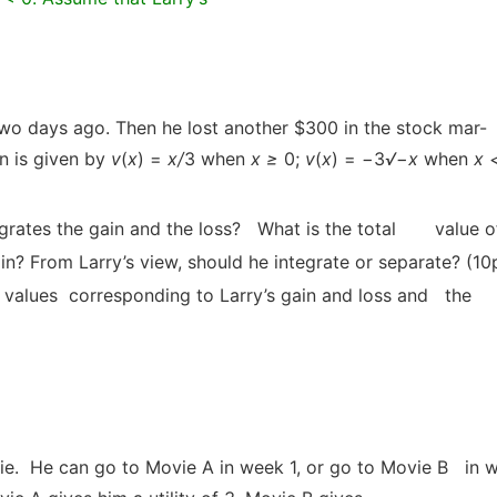
two days ago. Then he lost another $300 in the stock mar-
on is given by
v
(
x
) =
x/
3 when
x
≥
0;
v
(
x
) =
−
3
√
−
x
when
x 
ntegrates the gain and the loss? What is the total value o
ain? From Larry’s view, should he integrate or separate? (10
he values corresponding to Larry’s gain and loss and the
ie. He can go to Movie A in week 1, or go to Movie B in 