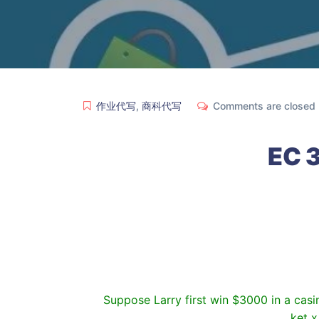
作业代写
,
商科代写
Comments are closed
EC 3
Suppose Larry first win $3000 in a casi
ket x