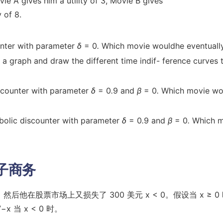
e A gives him a utility of 3, Movie B gives
y of 8.
unter with parameter
δ
= 0
.
Which movie wouldhe eventuall
a graph and draw the different time indif- ference curves 
iscounter with parameter
δ
= 0
.
9 and
β
= 0
.
Which movie wo
rbolic discounter with parameter
δ
= 0
.
9 and
β
= 0
.
Which m
电子商务
后他在股票市场上又损失了 300 美元 x < 0。假设当 x ≥ 0
−x 当 x < 0 时。