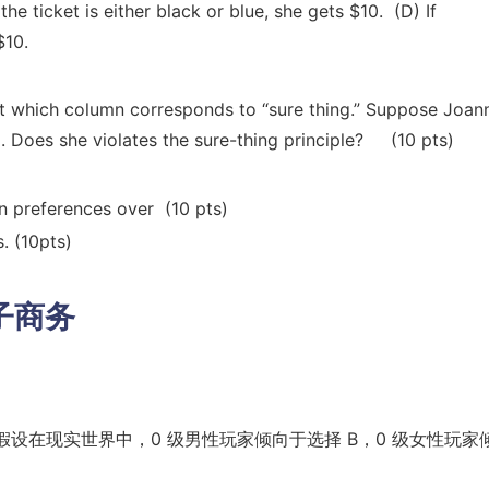
 the ticket is either black or blue, she gets $10. (D) If
$10.
ut which column corresponds to “sure thing.” Suppose Joan
C). Does she violates the sure-thing principle? (10 pts)
n preferences over (10 pts)
. (10pts)
子商务
假设在现实世界中，0 级男性玩家倾向于选择 B，0 级女性玩家