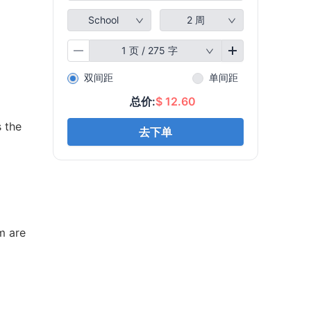
s the
m are