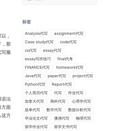
标签
Analysis代写
assignment代写
可以，
Case study代写
code代写
下，那
cs代写
essay代写
代写服
essay写作技巧
final代考
FINANCE代写
homework代写
Java代写
paper代写
project代写
Python代写
Report代写
个人简历代写
代写
作业代写
得语法
加拿大代写
商科代写
心理学代写
语方面
急单代写
数学代写
数据分析代写
从这方
毕业论文代写
澳洲代写
物理代写
留学作业代写
留学文书代写