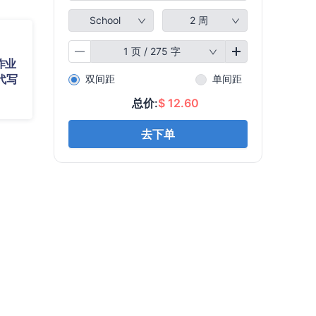
作业
代写