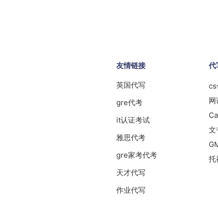
友情链接
代
英国代写
c
网
gre代考
Ca
it认证考试
文
雅思代考
G
gre家考代考
托
天才代写
作业代写