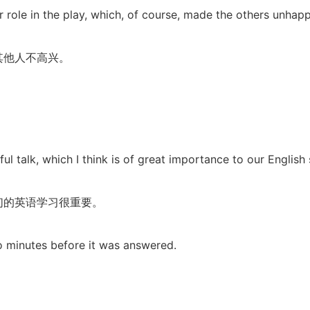
 role in the play, which, of course, made the others unhapp
其他人不高兴。
l talk, which I think is of great importance to our English 
们的英语学习很重要。
o minutes before it was answered.