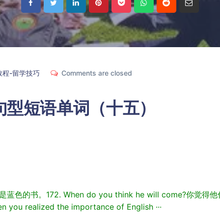
教程-留学技巧
Comments are closed
句型短语单词（十五）
72. When do you think he will come?你觉得
ou realized the importance of English ···