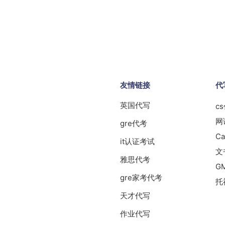
友情链接
代
英国代写
c
网
gre代考
Ca
it认证考试
文
雅思代考
G
gre家考代考
托
天才代写
作业代写