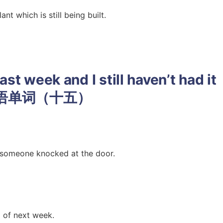
nt which is still being built.
st week and I still haven’t had it
型短语单词（十五）
 someone knocked at the door.
d of next week.