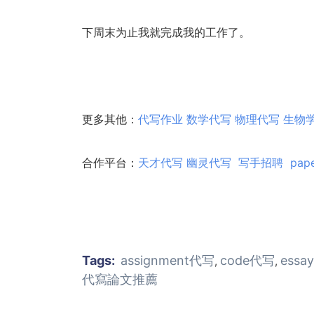
下周末为止我就完成我的工作了。
更多其他：
代写作业
数学代写
物理代写
生物
合作平台：
天才代写
幽灵代
写
写手招聘
pap
Tags:
assignment代写
code代写
essa
,
,
代寫論文推薦