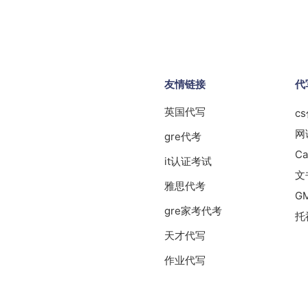
友情链接
代
英国代写
c
网
gre代考
Ca
it认证考试
文
雅思代考
G
gre家考代考
托
天才代写
作业代写