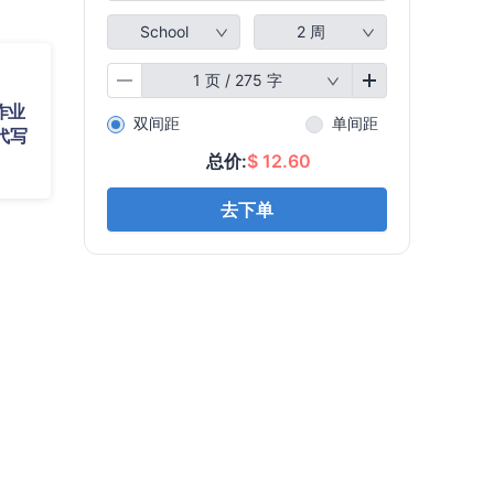
作业
代写