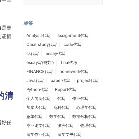
标签
白是更
Analysis代写
assignment代写
的证据
Case study代写
code代写
cs代写
essay代写
essay写作技巧
final代考
FINANCE代写
homework代写
Java代写
paper代写
project代写
Python代写
Report代写
的清
个人简历代写
代写
作业代写
加拿大代写
商科代写
心理学代写
急单代写
数学代写
数据分析代写
留好任
毕业论文代写
澳洲代写
物理代写
留学作业代写
留学文书代写