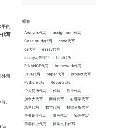
标签
水平的
Analysis代写
assignment代写
业代写
Case study代写
code代写
cs代写
essay代写
essay写作技巧
final代考
FINANCE代写
homework代写
Java代写
paper代写
project代写
国外留
Python代写
Report代写
个人简历代写
代写
作业代写
加拿大代写
商科代写
心理学代写
导等。
急单代写
数学代写
数据分析代写
毕业论文代写
澳洲代写
物理代写
留学作业代写
留学文书代写
时间，