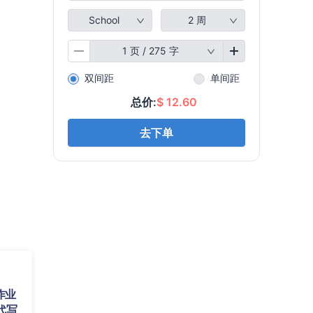
作业
代写