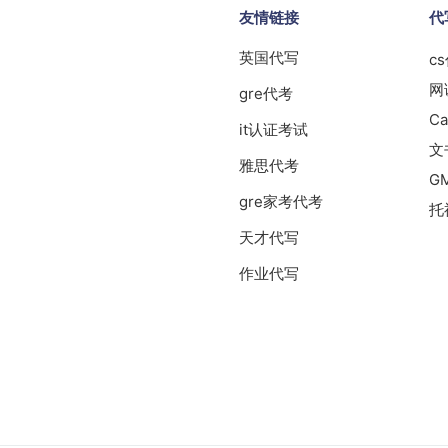
友情链接
代
英国代写
c
网
gre代考
Ca
it认证考试
文
雅思代考
G
gre家考代考
托
天才代写
作业代写