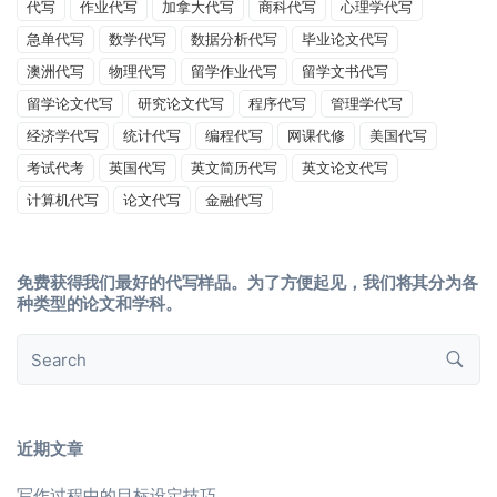
代写
作业代写
加拿大代写
商科代写
心理学代写
急单代写
数学代写
数据分析代写
毕业论文代写
澳洲代写
物理代写
留学作业代写
留学文书代写
留学论文代写
研究论文代写
程序代写
管理学代写
经济学代写
统计代写
编程代写
网课代修
美国代写
考试代考
英国代写
英文简历代写
英文论文代写
计算机代写
论文代写
金融代写
免费获得我们最好的代写样品。为了方便起见，我们将其分为各
种类型的论文和学科。
近期文章
写作过程中的目标设定技巧