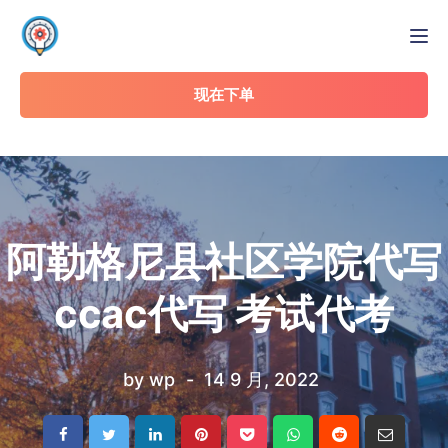
Tog
现在下单
阿勒格尼县社区学院代写
ccac代写 考试代考
by
wp
14 9 月, 2022