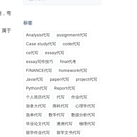
测，弯
标签
，属于
Analysis代写
assignment代写
Case study代写
code代写
cs代写
essay代写
essay写作技巧
final代考
FINANCE代写
homework代写
Java代写
paper代写
project代写
Python代写
Report代写
个人简历代写
代写
作业代写
加拿大代写
商科代写
心理学代写
急单代写
数学代写
数据分析代写
毕业论文代写
澳洲代写
物理代写
留学作业代写
留学文书代写