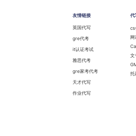
友情链接
代
英国代写
c
网
gre代考
Ca
it认证考试
文
雅思代考
G
gre家考代考
托
天才代写
作业代写