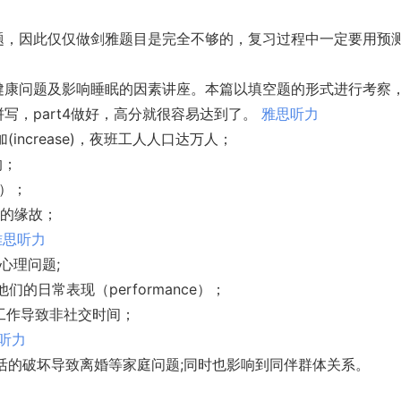
题，因此仅仅做剑雅题目是完全不够的，复习过程中一定要用预
健康问题及影响睡眠的因素讲座。本篇以填空题的形式进行考察
写，part4做好，高分就很容易达到了。
雅思听力
increase)，夜班工人人口达万人；
的；
t）；
乱的缘故；
雅思听力
等心理问题;
的日常表现（performance）；
班工作导致非社交时间；
听力
庭生活的破坏导致离婚等家庭问题;同时也影响到同伴群体关系。