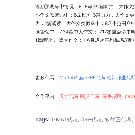
近期预测命中情况：9.18命中1篇听力，大作文
小作文预警命中；8.21命中3篇听力，大作文类
力，1篇阅读，大作文类似命中；8.7小范围命
预警命中；7.24命中大作文； 7.17极重点命中
1篇阅读，1篇大作文；1-6月场次平均每场3听
更多代写：
Matlab代做
GRE代考
会计作业代
合作平台：
天才代写
幽灵代
写
写手招聘
pap
Tags:
GMAT代考
GRE代考
多邻国代考
,
,
,