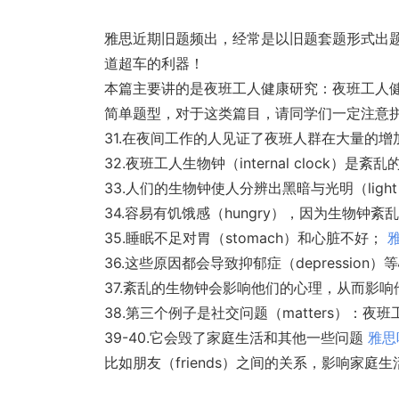
雅思近期旧题频出，经常是以旧题套题形式出
道超车的利器！
本篇主要讲的是夜班工人健康研究：夜班工人
简单题型，对于这类篇目，请同学们一定注意拼
31.在夜间工作的人见证了夜班人群在大量的增加(
32.夜班工人生物钟（internal clock）是紊乱
33.人们的生物钟使人分辨出黑暗与光明（ligh
34.容易有饥饿感（hungry），因为生物钟紊
35.睡眠不足对胃（stomach）和心脏不好；
36.这些原因都会导致抑郁症（depression）
37.紊乱的生物钟会影响他们的心理，从而影响他们
38.第三个例子是社交问题（matters）：夜
39-40.它会毁了家庭生活和其他一些问题
雅思
比如朋友（friends）之间的关系，影响家