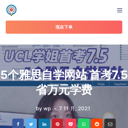
Tog
现在下单
5个雅思自学网站 首考7.5
省万元学费
by
wp
7 11 月, 2021