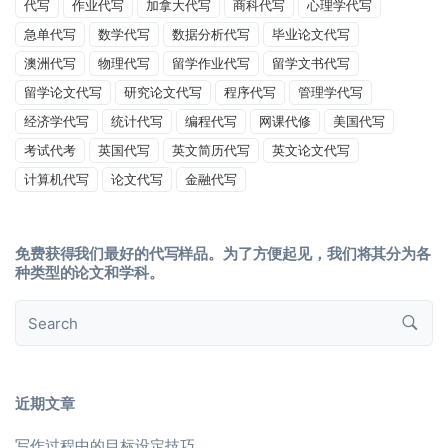
代写
作业代写
加拿大代写
商科代写
心理学代写
急单代写
数学代写
数据分析代写
毕业论文代写
澳洲代写
物理代写
留学作业代写
留学文书代写
留学论文代写
研究论文代写
程序代写
管理学代写
经济学代写
统计代写
编程代写
网课代修
美国代写
考试代考
英国代写
英文简历代写
英文论文代写
计算机代写
论文代写
金融代写
免费获得我们最好的代写样品。为了方便起见，我们将其分为各
种类型的论文和学科。
近期文章
写作过程中的目标设定技巧