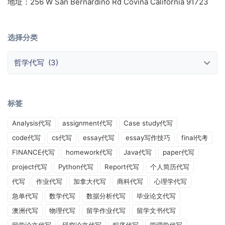
地址：256 W San Bernardino Rd Covina California 91723
选择分类
选择分类
标签
Analysis代写
assignment代写
Case study代写
code代写
cs代写
essay代写
essay写作技巧
final代考
FINANCE代写
homework代写
Java代写
paper代写
project代写
Python代写
Report代写
个人简历代写
代写
作业代写
加拿大代写
商科代写
心理学代写
急单代写
数学代写
数据分析代写
毕业论文代写
澳洲代写
物理代写
留学作业代写
留学文书代写
留学论文代写
研究论文代写
程序代写
管理学代写