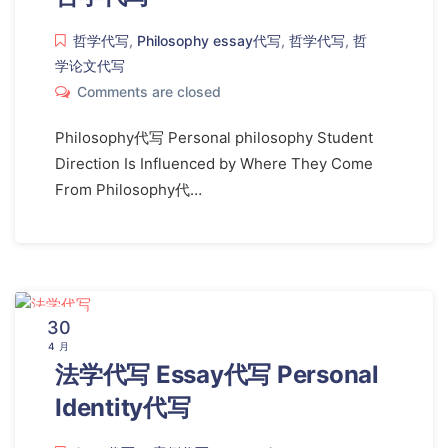
哲学代写
,
Philosophy essay代写
,
哲学代写
,
哲
学论文代写
Comments are closed
Philosophy代写 Personal philosophy Student
Direction Is Influenced by Where They Come
From Philosophy代…
30
4 月
法学代写 Essay代写 Personal
Identity代写