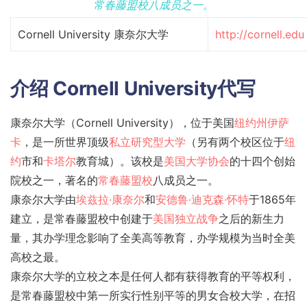
常春藤盟校
八成员之一。
Cornell University 康奈尔大学
http://cornell.edu
介绍 Cornell University代写
康奈尔大学（Cornell University），位于美国
纽约州
伊萨
卡
，是一所世界顶级
私立
研究型大学
（另有两个校区位于
纽
约
市和
卡塔尔
教育城）。该校是
美国大学协会
的十四个创始
院校之一，著名的
常春藤盟校
八成员之一。
康奈尔大学由
埃兹拉·康奈尔
和
安德鲁·迪克森·怀特
于1865年
建立，是常春藤盟校中创建于
美国独立战争
之后的新生力
量，其办学理念影响了全美高等教育，办学规模为当时全美
高校之最。
康奈尔大学的立校之本是任何人都有获得教育的平等权利，
是常春藤盟校中第一所实行性别平等的男女合校大学，在招