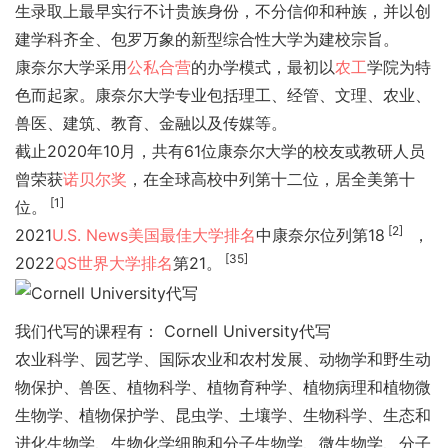
生录取上最早实行不计贵族身份，不分信仰和种族，并以创
建学科齐全、包罗万象的新型综合性大学为建校宗旨。
康奈尔大学采用
公私合营
的办学模式，最初以
农工
学院为特
色而起家。康奈尔大学专业包括理工、经管、文理、农业、
兽医、建筑、教育、金融以及传媒等。
截止2020年10月，共有61位康奈尔大学的校友或教研人员
曾荣获
诺贝尔奖
，在全球高校中列第十二位，居全美第十
[1]
位。
[2]
2021
U.S. News
美国最佳大学排名
中康奈尔位列第18
，
[35]
2022
QS世界大学排名
第21。
我们代写的课程有： Cornell University代写
农业科学、园艺学、国际农业和农村发展、动物学和野生动
物保护、兽医、植物科学、植物育种学、植物病理和植物微
生物学、植物保护学、昆虫学、土壤学、生物科学、生态和
进化生物学、生物化学细胞和分子生物学、微生物学、分子