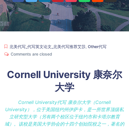
北美代写_代写英文论文_北美代写推荐艾莎
,
Other代写
Comments are closed
Cornell University 康奈尔
大学
Cornell University代写 康奈尔大学（Cornell
University），位于美国
纽约州
伊萨卡
，是一所世界顶级
私
立
研究型大学
（另有两个校区位于
纽约
市和
卡塔尔
教育
城）。该校是
美国大学协会
的十四个创始院校之一，著名的