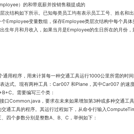
Employee）的和带底薪并按销售额提成的
ee），其继承层次结构如下所示。已知每类员工均有表示员工工号、姓名和
mployee变量数组，保存Employee类层次结构中每个具
、出生年月和月收入，如果当月是Employee的生日所在的月份
个通用程序，用来计算每一种交通工具运行1000公里所需的时
式。现有两种工具：Car007 和Plane，其中Car007 的速
A+B+C。需要编写三个类：
r007.java和接口Common.java，要求在未来如果增加第3种或多种交通
通工具的程序。其运行过程如下，从命令行输入ComputeTi
、四个参数分别是整数A、B、C，举例如下：