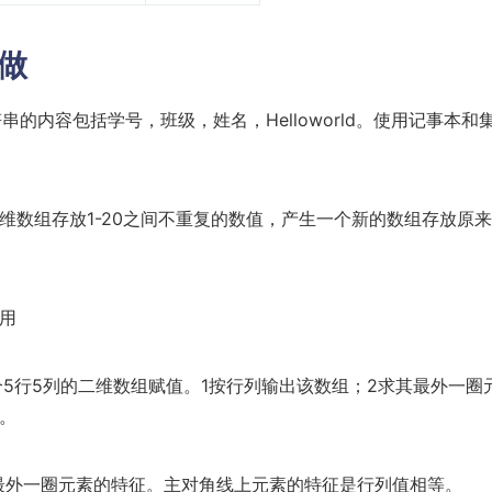
代做
字符串的内容包括学号，班级，姓名，Helloworld。使用记事本和
维数组存放1-20之间不重复的数值，产生一个新的数组存放原
。
使用
个5行5列的二维数组赋值。1按行列输出该数组；2求其最外一圈
。
最外一圈元素的特征。主对角线上元素的特征是行列值相等。