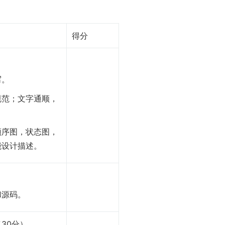
得分
写。
规范；文字通顺，
顺序图，状态图，
能设计描述。
和源码。
30分）