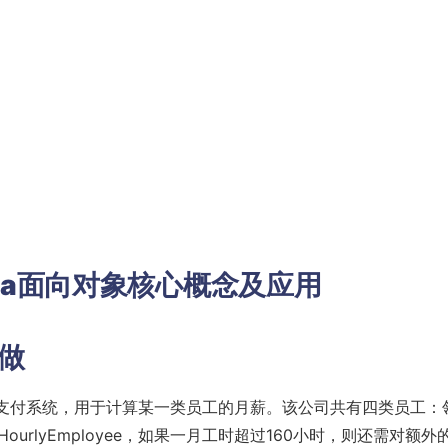
va
面向对象核心概念及应用
代做
资支付系统，用于计算某一类员工的月薪。该公司共有四类员工：
的（HourlyEmployee，如果一月工时超过160小时，则还需对额外