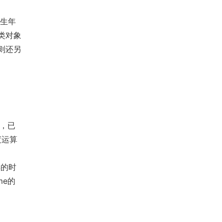
出生年
体类对象
，则还另
间，已
度运算
工具的时
me的