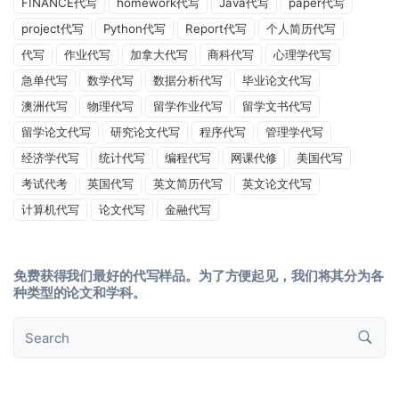
FINANCE代写
homework代写
Java代写
paper代写
project代写
Python代写
Report代写
个人简历代写
代写
作业代写
加拿大代写
商科代写
心理学代写
急单代写
数学代写
数据分析代写
毕业论文代写
澳洲代写
物理代写
留学作业代写
留学文书代写
留学论文代写
研究论文代写
程序代写
管理学代写
经济学代写
统计代写
编程代写
网课代修
美国代写
考试代考
英国代写
英文简历代写
英文论文代写
计算机代写
论文代写
金融代写
免费获得我们最好的代写样品。为了方便起见，我们将其分为各
种类型的论文和学科。