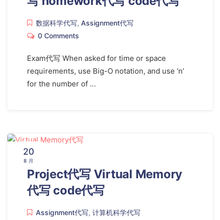
写 homework代写 code代写
数据科学代写
,
Assignment代写
0 Comments
Exam代写 When asked for time or space
requirements, use Big-O notation, and use ‘n’
for the number of …
20
8 月
Project代写 Virtual Memory
代写 code代写
Assignment代写
,
计算机科学代写