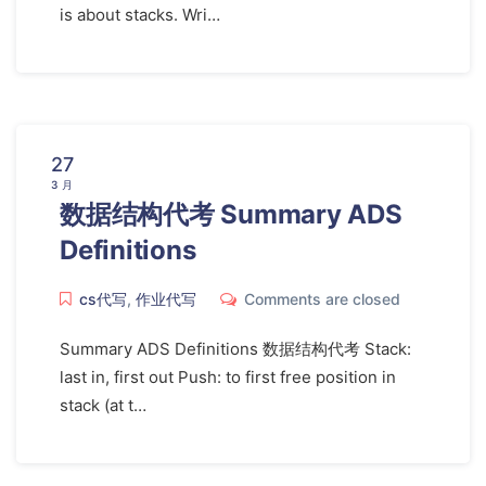
is about stacks. Wri…
27
3 月
数据结构代考 Summary ADS
Definitions
cs代写
,
作业代写
Comments are closed
Summary ADS Definitions 数据结构代考 Stack:
last in, first out Push: to first free position in
stack (at t…