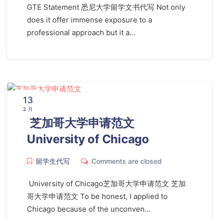
GTE Statement 悉尼大学留学文书代写 Not only
does it offer immense exposure to a
professional approach but it a…
13
2 月
芝加哥大学申请范文
University of Chicago
留学生代写
Comments are closed
University of Chicago芝加哥大学申请范文 芝加
哥大学申请范文 To be honest, I applied to
Chicago because of the unconven…