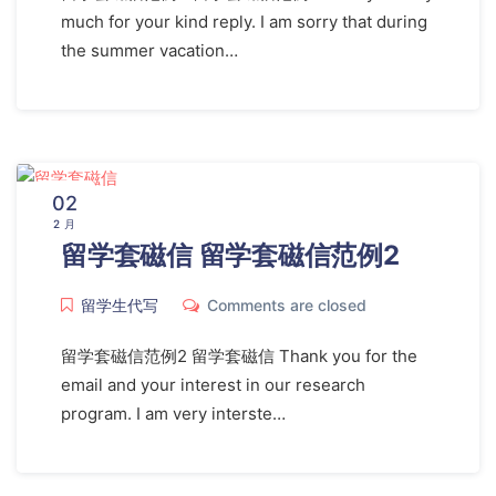
much for your kind reply. I am sorry that during
the summer vacation…
02
2 月
留学套磁信 留学套磁信范例2
留学生代写
Comments are closed
留学套磁信范例2 留学套磁信 Thank you for the
email and your interest in our research
program. I am very interste…