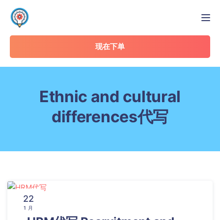
Tog
现在下单
Ethnic and cultural
differences代写
22
1 月