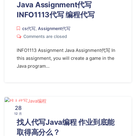
Java Assignment代写
INFO1113代写 编程代写
cs代写
,
Assignment代写
Comments are closed
INFO1113 Assignment Java Assignment代写 In
this assignment, you will create a game in the
Java program…
28
12 月
找人代写Java编程 作业到底能
取得高分么？