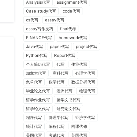
Analysis代写
assignment代写
Case study代写
code代写
cs代写
essay代写
essay写作技巧
final代考
FINANCE代写
homework代写
Java代写
paper代写
project代写
Python代写
Report代写
个人简历代写
代写
作业代写
加拿大代写
商科代写
心理学代写
急单代写
数学代写
数据分析代写
毕业论文代写
澳洲代写
物理代写
留学作业代写
留学文书代写
留学论文代写
研究论文代写
程序代写
管理学代写
经济学代写
统计代写
编程代写
网课代修
短
美国代写
考试代考
英国代写