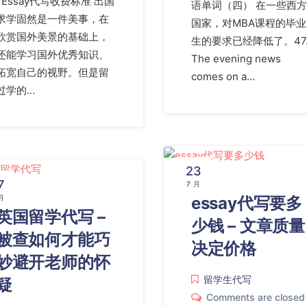
Essay代写收费标准 出国
语单词（四） 在一些西方
求学固然是一件美事，在
国家，对MBA课程的毕业
欣赏国外美景的基础上，
生的要求已经降低了。47
还能学习国外优秀知识、
The evening news
拓宽自己的视野。但是留
comes on a…
过学的…
23
7
7 月
essay代写要多
月
英国留学代写 –
少钱 – 文章质量
被查如何才能巧
决定价格
妙避开老师的怀
留学生代写
疑
Comments are closed