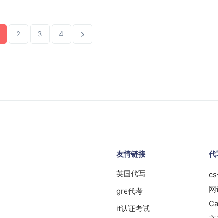
2
3
4
友情链接
代
英国代写
c
网
gre代考
Ca
it认证考试