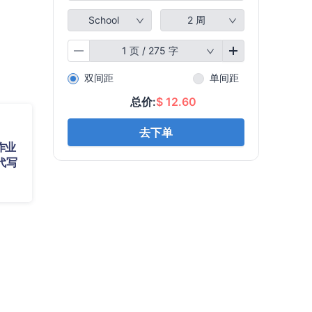
作业
代写