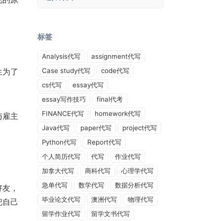
标签
Analysis代写
assignment代写
生为了
Case study代写
code代写
cs代写
essay代写
essay写作技巧
final代考
FINANCE代写
homework代写
与雇主
Java代写
paper代写
project代写
Python代写
Report代写
个人简历代写
代写
作业代写
加拿大代写
商科代写
心理学代写
急单代写
数学代写
数据分析代写
好友，
毕业论文代写
澳洲代写
物理代写
把自己
留学作业代写
留学文书代写