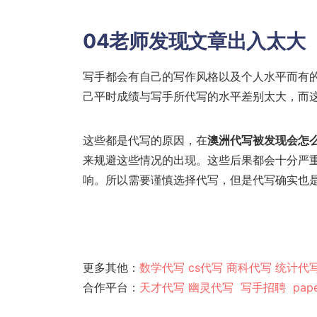
04老师发现文章出入太大
写手都会有自己的写作风格以及个人水平而有
己平时成绩与写手所代写的水平差别太大，而
这些都是代写的原因，在
澳洲代写被发现会怎
来规避这些情况的出现。这些后果都会十分严
响。所以需要谨慎选择代写，但是代写确实也
更多其他：
数学代写
cs代写
商科代写
统计代
合作平台：
天才代写
幽灵代
写
写手招聘
pap