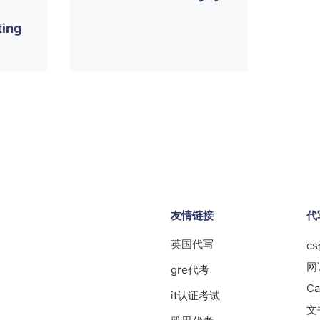
ing
友情链接
代
英国代写
c
网
gre代考
Ca
it认证考试
文