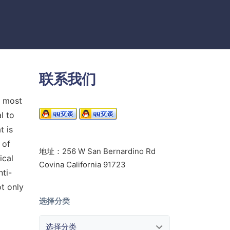
联系我们
t most
l to
t is
 of
地址：256 W San Bernardino Rd
ical
Covina California 91723
nti-
ot only
选择分类
选择分类