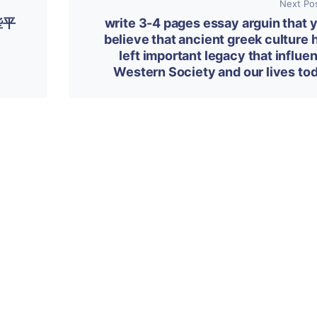
Next Po
些平
write 3-4 pages essay arguin that 
believe that ancient greek culture 
left important legacy that influe
Western Society and our lives to