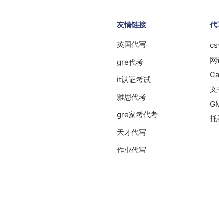
友情链接
代
英国代写
c
网
gre代考
Ca
it认证考试
文
雅思代考
G
gre家考代考
托
天才代写
作业代写