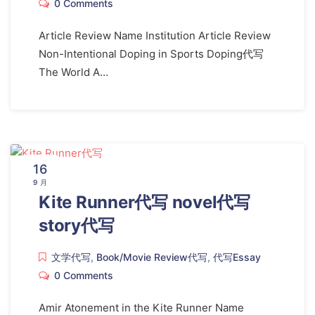
0 Comments
Article Review Name Institution Article Review
Non-Intentional Doping in Sports Doping代写
The World A…
16
9 月
Kite Runner代写 novel代写
story代写
文学代写
,
Book/Movie Review代写
,
代写Essay
0 Comments
Amir Atonement in the Kite Runner Name